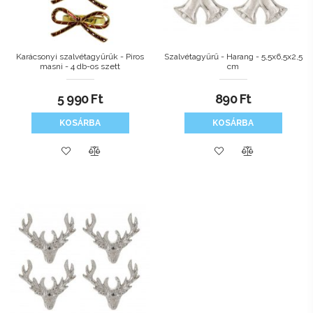
Karácsonyi szalvétagyűrűk - Piros
Szalvétagyűrű - Harang - 5,5x6,5x2,5
masni - 4 db-os szett
cm
5 990
Ft
890
Ft
KOSÁRBA
KOSÁRBA