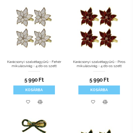
Karácsonyi szalvétagyűrű - Fehér
Karácsonyi szalvétagyűrű - Piros
mikulásvirág - 4 db-os szett
mikulásvirág - 4 db-os szett
5 990
Ft
5 990
Ft
KOSÁRBA
KOSÁRBA