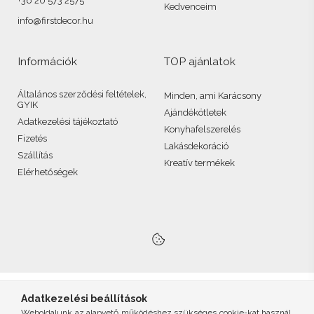
+36 20 573 2575
Kedvenceim
info@firstdecor.hu
Információk
TOP ajánlatok
Általános szerződési feltételek,
Minden, ami Karácsony
GYIK
Ajándékötletek
Adatkezelési tájékoztató
Konyhafelszerelés
Fizetés
Lakásdekoráció
Szállítás
Kreatív termékek
Elérhetőségek
Adatkezelési beállítások
Weboldalunk az alapvető működéshez szükséges cookie-kat használ.