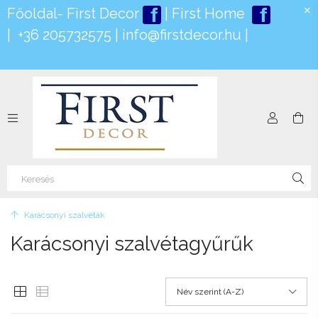
Főoldal- First Deco
r
|
First Home
|
+36 205732575
|
info@firstdecor.hu
|
Karácsonyi szalvéták
Karácsonyi szalvétagyűrűk